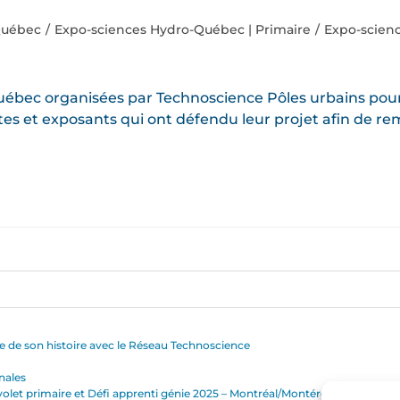
Québec
/
Expo-sciences Hydro-Québec | Primaire
/
Expo-scien
Québec organisées par Technoscience Pôles urbains pour
tes et exposants qui ont défendu leur projet afin de remp
 de son histoire avec le Réseau Technoscience
nales
olet primaire et Défi apprenti génie 2025 – Montréal/Montérégie/Rive-nord