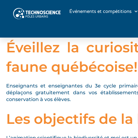
Événements et compétitions
Éveillez la curios
faune québécoise!
Enseignants et enseignantes du 3e cycle primaire
déplaçons gratuitement dans vos établissements 
conservation à vos élèves.
Les objectifs de la
L’animation scientifique la biodiversité et moi est