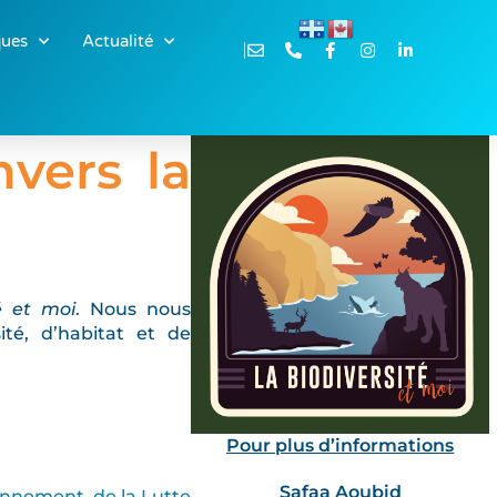
ques
Actualité
nvers la
é et moi
. Nous nous
ité, d’habitat et de
Pour plus d’informations
Safaa Aoubid
onnement, de la Lutte