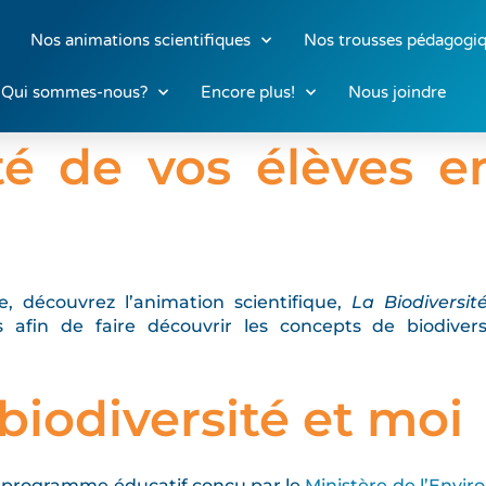
Nos animations scientifiques
Nos trousses pédagogi
Qui sommes-nous?
Encore plus!
Nous joindre
ité de vos élèves e
, découvrez l’animation scientifique,
La Biodiversit
afin de faire découvrir les concepts de biodivers
 biodiversité et moi
 un programme éducatif conçu par le
Ministère de l’Envir